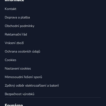
d
p
a
Kontakt
a
c
t
í
Doprava a platba
p
í
Obchodní podmínky
r
v
Reklamační řád
k
Vrácení zboží
y
v
Ochrana osobních údajů
ý
p
Cookies
i
Nastavení cookies
s
u
Mimosoudní řešení sporů
Zpětný odběr elektrozařízení a baterií
Bezpečnost výrobků
Founárna