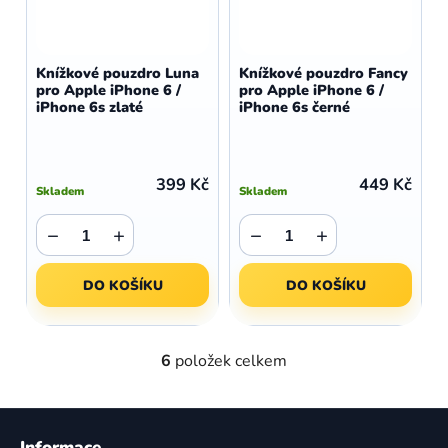
Knížkové pouzdro Luna
Knížkové pouzdro Fancy
pro Apple iPhone 6 /
pro Apple iPhone 6 /
iPhone 6s zlaté
iPhone 6s černé
399 Kč
449 Kč
Skladem
Skladem
−
+
−
+
DO KOŠÍKU
DO KOŠÍKU
6
položek celkem
O
v
l
Z
á
á
Informace