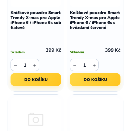
o
r
d
o
Knížkové pouzdro Smart
Knížkové pouzdro Smart
u
Trendy X-mas pro Apple
Trendy X-mas pro Apple
d
iPhone 6 / iPhone 6s sob
iPhone 6 / iPhone 6s s
k
u
fialové
hvězdami červené
t
k
ů
t
ů
399 Kč
399 Kč
Skladem
Skladem
−
+
−
+
DO KOŠÍKU
DO KOŠÍKU