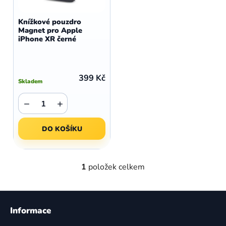
o
r
d
o
Knížkové pouzdro
u
Magnet pro Apple
d
iPhone XR černé
k
u
t
k
ů
t
399 Kč
Skladem
ů
−
+
DO KOŠÍKU
1
položek celkem
O
v
l
Z
á
á
Informace
d
p