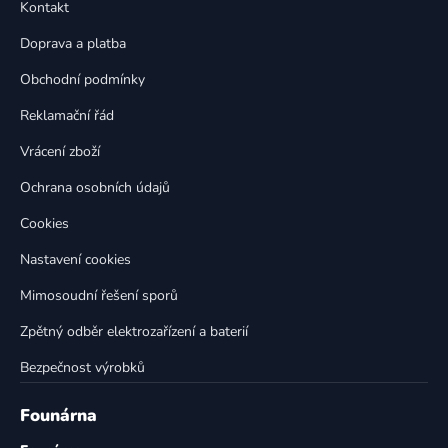
a
Kontakt
a
c
t
í
Doprava a platba
p
í
Obchodní podmínky
r
v
Reklamační řád
k
Vrácení zboží
y
v
Ochrana osobních údajů
ý
p
Cookies
i
Nastavení cookies
s
u
Mimosoudní řešení sporů
Zpětný odběr elektrozařízení a baterií
Bezpečnost výrobků
Founárna