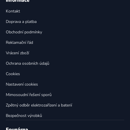
Informace
d
p
a
Kontakt
a
c
t
í
Doprava a platba
p
í
Obchodní podmínky
r
v
Reklamační řád
k
Vrácení zboží
y
v
Ochrana osobních údajů
ý
p
Cookies
i
Nastavení cookies
s
u
Mimosoudní řešení sporů
Zpětný odběr elektrozařízení a baterií
Bezpečnost výrobků
Founárna