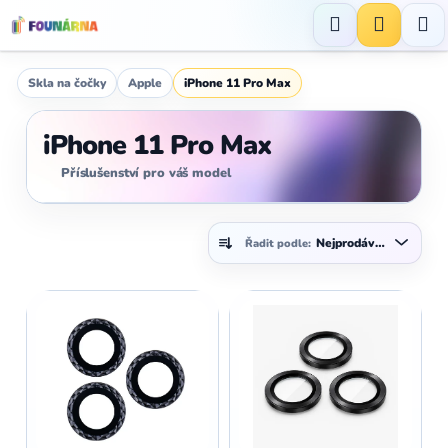
Přejít
na
Hledat
NÁKUP
obsah
KOŠÍK
Skla na čočky
Apple
iPhone 11 Pro Max
iPhone 11 Pro Max
Příslušenství pro váš model
Ř
Nejprodávanější
Řadit podle:
a
z
V
e
ý
n
p
í
i
p
s
r
p
o
r