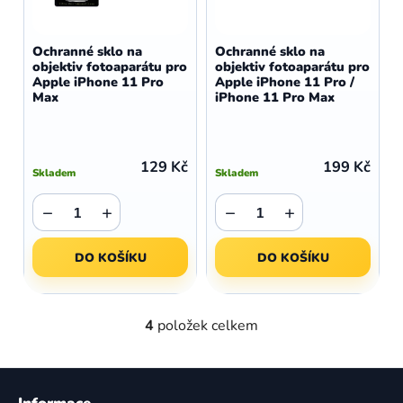
Ochranné sklo na
Ochranné sklo na
objektiv fotoaparátu pro
objektiv fotoaparátu pro
Apple iPhone 11 Pro
Apple iPhone 11 Pro /
Max
iPhone 11 Pro Max
129 Kč
199 Kč
Skladem
Skladem
−
+
−
+
DO KOŠÍKU
DO KOŠÍKU
4
položek celkem
O
v
l
Z
á
á