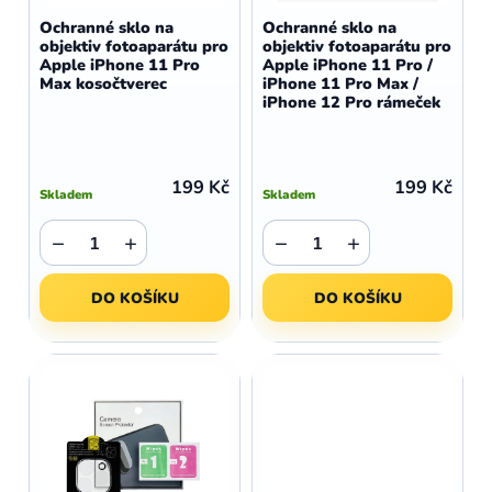
d
o
Ochranné sklo na
Ochranné sklo na
u
objektiv fotoaparátu pro
objektiv fotoaparátu pro
d
Apple iPhone 11 Pro
Apple iPhone 11 Pro /
k
u
Max kosočtverec
iPhone 11 Pro Max /
t
iPhone 12 Pro rámeček
k
ů
t
ů
199 Kč
199 Kč
Skladem
Skladem
−
+
−
+
DO KOŠÍKU
DO KOŠÍKU