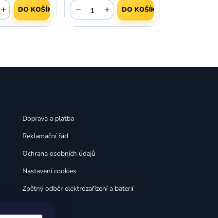
,
,
Huawei Nova 9
Huawei P9
+
−
+
DO KOŠÍKU
DO KOŠÍKU
,
,
Huawei P9 Lite
Huawei Ascend P8 Lite
,
,
Huawei Nova 8i
Huawei P8
,
,
Huawei P8 Lite
Huawei Y6p
,
,
Huawei Y6s
Huawei Y5p
,
,
Huawei Nova 3
Huawei Nova 3i
,
,
Huawei P Smart
Huawei P Smart Pro
Huawei P Smart Z
Doprava a platba
Reklamační řád
Ochrana osobních údajů
Nastavení cookies
Zpětný odběr elektrozařízení a baterií