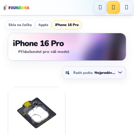
Přejít
na
Hledat
NÁKUP
obsah
KOŠÍK
Skla na čočky
Apple
iPhone 16 Pro
iPhone 16 Pro
Příslušenství pro váš model
Ř
Nejprodávanější
Řadit podle:
a
z
V
e
ý
n
p
í
i
p
s
r
p
o
r