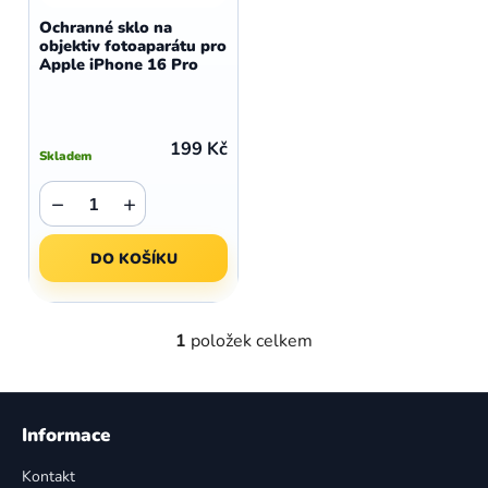
d
o
Ochranné sklo na
u
objektiv fotoaparátu pro
d
Apple iPhone 16 Pro
k
u
t
k
ů
t
199 Kč
Skladem
ů
−
+
DO KOŠÍKU
1
položek celkem
O
v
l
Z
á
á
Informace
d
p
a
Kontakt