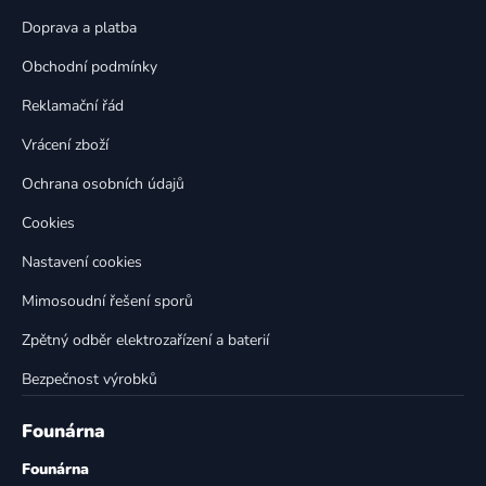
a
c
t
í
Doprava a platba
p
í
Obchodní podmínky
r
v
Reklamační řád
k
Vrácení zboží
y
v
Ochrana osobních údajů
ý
p
Cookies
i
Nastavení cookies
s
u
Mimosoudní řešení sporů
Zpětný odběr elektrozařízení a baterií
Bezpečnost výrobků
Founárna
Founárna