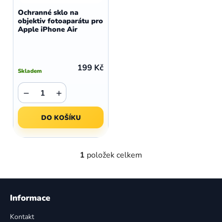
d
o
Ochranné sklo na
u
objektiv fotoaparátu pro
d
Apple iPhone Air
k
u
t
k
ů
t
199 Kč
Skladem
ů
−
+
DO KOŠÍKU
1
položek celkem
O
v
l
Z
á
á
Informace
d
p
a
Kontakt