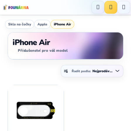
Přejít
na
Hledat
NÁKUP
obsah
KOŠÍK
Skla na čočky
Apple
iPhone Air
iPhone Air
Příslušenství pro váš model
Ř
Nejprodávanější
Řadit podle:
a
z
V
e
ý
n
p
í
i
p
s
r
p
o
r