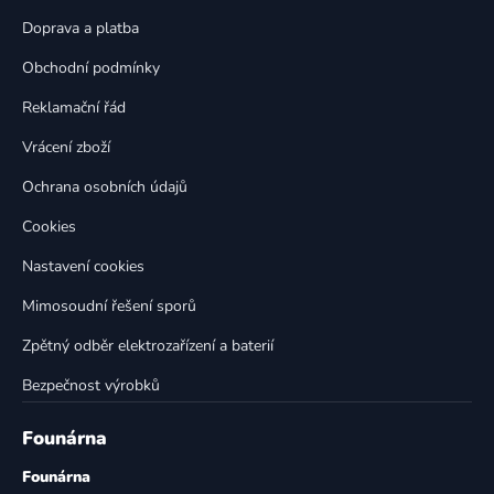
a
c
t
í
Doprava a platba
p
í
Obchodní podmínky
r
v
Reklamační řád
k
Vrácení zboží
y
v
Ochrana osobních údajů
ý
p
Cookies
i
Nastavení cookies
s
u
Mimosoudní řešení sporů
Zpětný odběr elektrozařízení a baterií
Bezpečnost výrobků
Founárna
Founárna