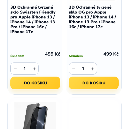
d
o
3D Ochranné tvrzené
3D Ochranné tvrzené
u
sklo Swissten Friendly
sklo OG pro Apple
d
pro Apple iPhone 13 /
iPhone 13 / iPhone 14 /
k
u
iPhone 14 / iPhone 13
iPhone 13 Pro / iPhone
t
Pro / iPhone 16e /
16e / iPhone 17e
k
iPhone 17e
ů
t
ů
499 Kč
499 Kč
Skladem
Skladem
−
+
−
+
DO KOŠÍKU
DO KOŠÍKU