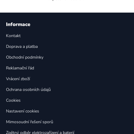
O
v
l
Z
á
á
Informace
d
p
a
Kontakt
a
c
t
í
Doprava a platba
p
í
Obchodní podmínky
r
v
Reklamační řád
k
Vrácení zboží
y
v
Ochrana osobních údajů
ý
p
Cookies
i
Nastavení cookies
s
u
Mimosoudní řešení sporů
Zpětný odběr elektrozařízení a baterií