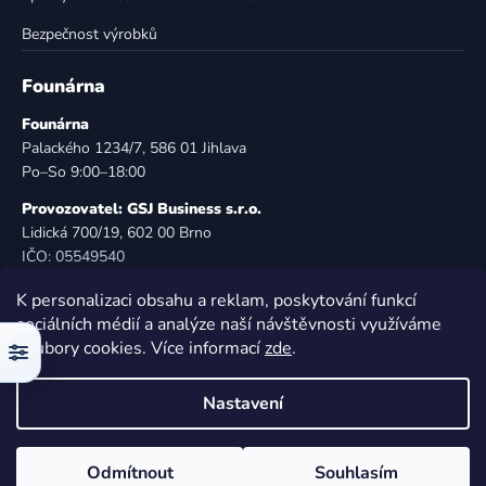
Bezpečnost výrobků
Founárna
Founárna
Palackého 1234/7, 586 01 Jihlava
Po–So 9:00–18:00
Provozovatel: GSJ Business s.r.o.
Lidická 700/19, 602 00 Brno
IČO: 05549540
DIČ: CZ05549540
K personalizaci obsahu a reklam, poskytování funkcí
E-mail:
info@founarna.cz
sociálních médií a analýze naší návštěvnosti využíváme
Telefon:
721 485 258
soubory cookies. Více informací
zde
.
Filtr
© Founárna. Všechna práva vyhrazena.
Nastavení
Vytvořil Shoptet
Odmítnout
Souhlasím
Copyright 2026
Founárna
. Všechna práva vyhrazena.