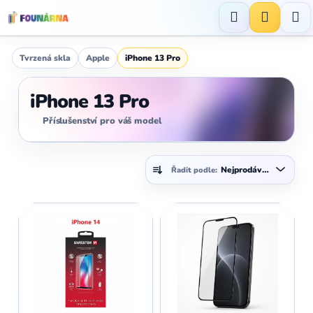
Přejít
na
Hledat
NÁKUP
obsah
KOŠÍK
Tvrzená skla
Apple
iPhone 13 Pro
iPhone 13 Pro
Příslušenství pro váš model
Ř
Nejprodávanější
Řadit podle:
a
z
V
e
ý
n
p
í
i
p
s
r
p
o
r