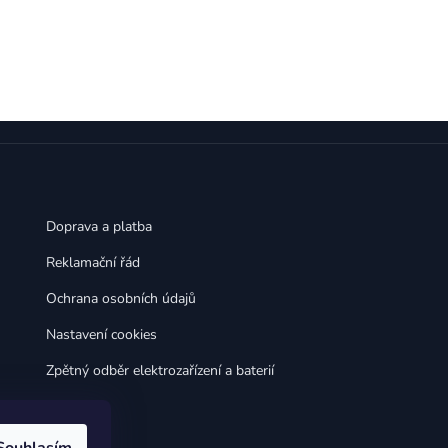
,
,
Huawei Nova 9
Huawei P9
,
,
Huawei P9 Lite
Huawei Ascend P8 Lite
,
,
Huawei Nova 8i
Huawei P8
,
,
Huawei P8 Lite
Huawei Y6p
,
,
Huawei Y6s
Huawei Y5p
,
,
Huawei Nova 3
Huawei Nova 3i
,
,
Huawei P Smart
Huawei P Smart Pro
Huawei P Smart Z
Doprava a platba
Reklamační řád
Ochrana osobních údajů
Nastavení cookies
Zpětný odběr elektrozařízení a baterií