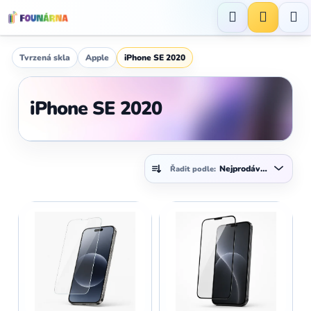
Přejít
na
Hledat
NÁKUP
obsah
KOŠÍK
Tvrzená skla
Apple
iPhone SE 2020
iPhone SE 2020
Ř
Nejprodávanější
Řadit podle:
a
z
V
e
ý
n
p
í
i
p
s
r
p
o
r