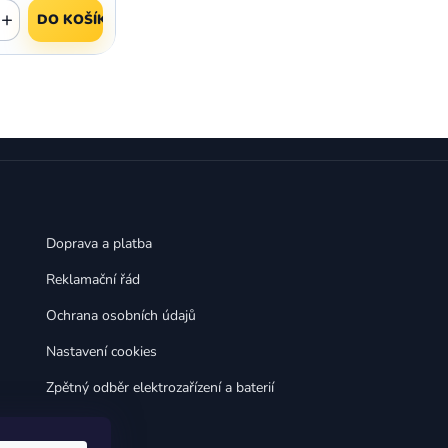
,
,
Huawei Nova 9
Huawei P9
+
DO KOŠÍKU
,
,
Huawei P9 Lite
Huawei Ascend P8 Lite
,
,
Huawei Nova 8i
Huawei P8
,
,
Huawei P8 Lite
Huawei Y6p
,
,
Huawei Y6s
Huawei Y5p
,
,
Huawei Nova 3
Huawei Nova 3i
,
,
Huawei P Smart
Huawei P Smart Pro
Huawei P Smart Z
Doprava a platba
Reklamační řád
Ochrana osobních údajů
Nastavení cookies
Zpětný odběr elektrozařízení a baterií