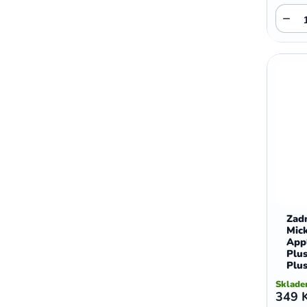
,
,
Motorola E5 Plus
Motorola G05
−
Motorola G04
Zadn
Mic
App
Plus
Plu
Sklad
349 