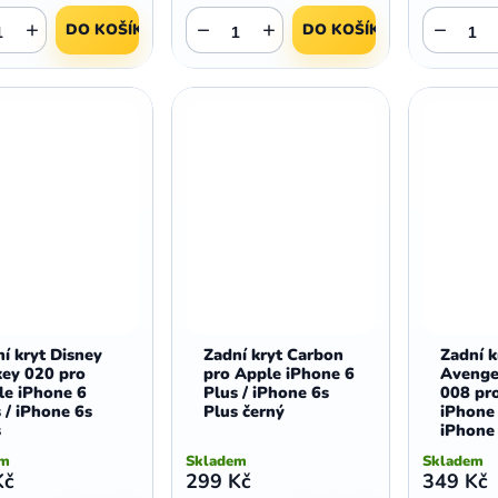
+
−
+
−
DO KOŠÍKU
DO KOŠÍKU
í kryt Disney
Zadní kryt Carbon
Zadní k
key 020 pro
pro Apple iPhone 6
Avenge
le iPhone 6
Plus / iPhone 6s
008 pr
 / iPhone 6s
Plus černý
iPhone 
s
iPhone 
em
Skladem
Skladem
Kč
299 Kč
349 Kč