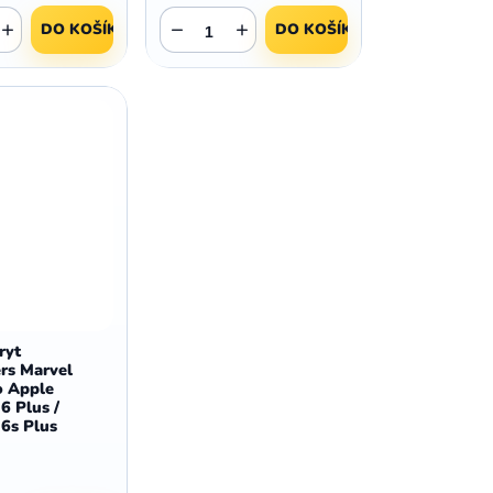
+
−
+
DO KOŠÍKU
DO KOŠÍKU
ryt
rs Marvel
o Apple
6 Plus /
6s Plus