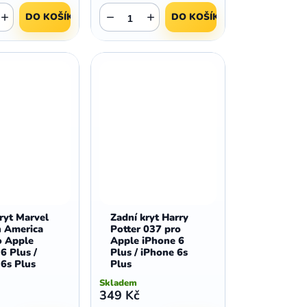
,
,
Huawei Nova 9
Huawei P9
+
−
+
DO KOŠÍKU
DO KOŠÍKU
,
,
Huawei P9 Lite
Huawei Ascend P8 Lite
,
,
Huawei Nova 8i
Huawei P8
,
,
Huawei P8 Lite
Huawei Y6p
,
,
Huawei Y6s
Huawei Y5p
,
,
Huawei Nova 3
Huawei Nova 3i
,
,
Huawei P Smart
Huawei P Smart Pro
Huawei P Smart Z
ryt Marvel
Zadní kryt Harry
n America
Potter 037 pro
o Apple
Apple iPhone 6
6 Plus /
Plus / iPhone 6s
6s Plus
Plus
Skladem
349 Kč