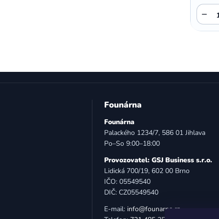
−
Z
á
Founárna
p
Founárna
a
Palackého 1234/7, 586 01 Jihlava
t
Po–So 9:00–18:00
í
Provozovatel: GSJ Business s.r.o.
Lidická 700/19, 602 00 Brno
IČO: 05549540
DIČ: CZ05549540
E-mail:
info@founarna.cz