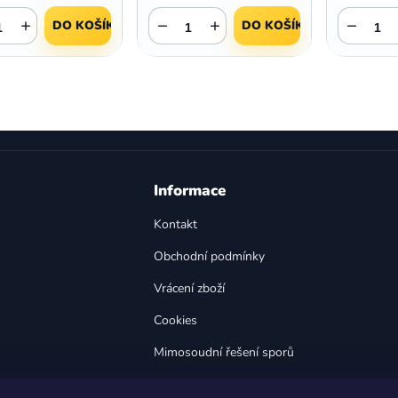
+
−
+
−
DO KOŠÍKU
DO KOŠÍKU
O
v
l
á
d
a
Informace
c
í
Kontakt
p
Obchodní podmínky
r
v
Vrácení zboží
k
y
Cookies
v
Mimosoudní řešení sporů
ý
p
Bezpečnost výrobků
i