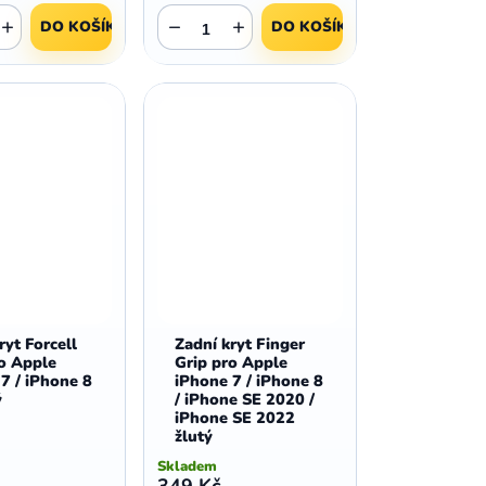
,
,
Huawei Nova 9
Huawei P9
+
−
+
DO KOŠÍKU
DO KOŠÍKU
,
,
Huawei P9 Lite
Huawei Ascend P8 Lite
,
,
Huawei Nova 8i
Huawei P8
,
,
Huawei P8 Lite
Huawei Y6p
,
,
Huawei Y6s
Huawei Y5p
,
,
Huawei Nova 3
Huawei Nova 3i
,
,
Huawei P Smart
Huawei P Smart Pro
Huawei P Smart Z
ryt Forcell
Zadní kryt Finger
o Apple
Grip pro Apple
7 / iPhone 8
iPhone 7 / iPhone 8
ý
/ iPhone SE 2020 /
iPhone SE 2022
žlutý
Skladem
349 Kč