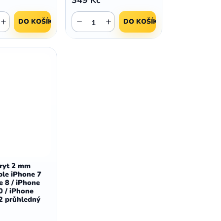
+
−
+
DO KOŠÍKU
DO KOŠÍKU
kryt 2 mm
ple iPhone 7
e 8 / iPhone
0 / iPhone
2 průhledný