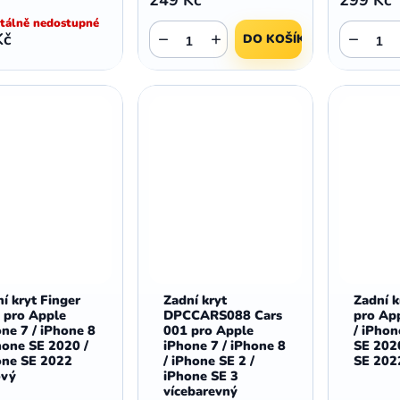
álně nedostupné
−
+
−
Kč
DO KOŠÍKU
í kryt Finger
Zadní kryt
Zadní 
 pro Apple
DPCCARS088 Cars
pro Ap
ne 7 / iPhone 8
001 pro Apple
/ iPhon
hone SE 2020 /
iPhone 7 / iPhone 8
SE 202
one SE 2022
/ iPhone SE 2 /
SE 202
ový
iPhone SE 3
vícebarevný