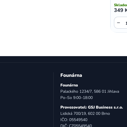
Sklad
349 
−
Z
á
Founárna
p
Founárna
a
Palackého 1234/7, 586 01 Jihlava
t
Po–So 9:00–18:00
í
Provozovatel: GSJ Business s.r.o.
Lidická 700/19, 602 00 Brno
IČO: 05549540
DIČ: CZ05549540