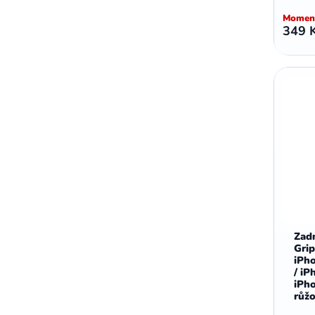
,
,
Motorola E5 Plus
Motorola G05
Moment
349 
Motorola G04
Zadn
Grip
iPho
/ iP
iPh
růž