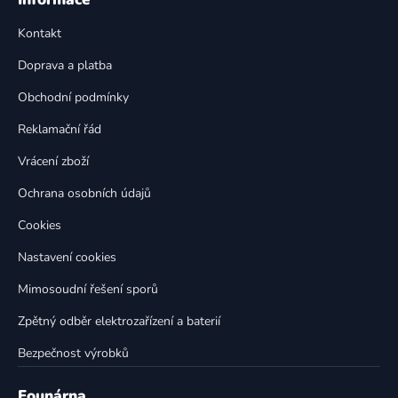
d
p
a
Kontakt
a
c
t
í
Doprava a platba
p
í
Obchodní podmínky
r
v
Reklamační řád
k
Vrácení zboží
y
v
Ochrana osobních údajů
ý
p
Cookies
i
Nastavení cookies
s
u
Mimosoudní řešení sporů
Zpětný odběr elektrozařízení a baterií
Bezpečnost výrobků
Founárna