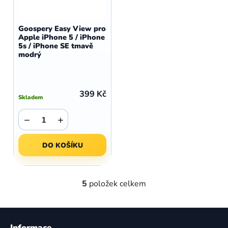
Goospery Easy View pro
Apple iPhone 5 / iPhone
5s / iPhone SE tmavě
modrý
399 Kč
Skladem
−
+
DO KOŠÍKU
5
položek celkem
O
v
l
Z
á
á
Informace