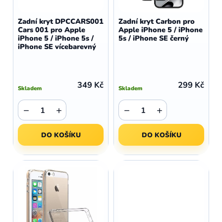
o
r
d
o
Zadní kryt DPCCARS001
Zadní kryt Carbon pro
u
Cars 001 pro Apple
Apple iPhone 5 / iPhone
d
iPhone 5 / iPhone 5s /
5s / iPhone SE černý
k
u
iPhone SE vícebarevný
t
k
ů
t
ů
349 Kč
299 Kč
Skladem
Skladem
−
+
−
+
DO KOŠÍKU
DO KOŠÍKU