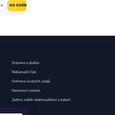
,
,
Huawei Nova 9
Huawei P9
+
DO KOŠÍKU
,
,
Huawei P9 Lite
Huawei Ascend P8 Lite
,
,
Huawei Nova 8i
Huawei P8
,
,
Huawei P8 Lite
Huawei Y6p
,
,
Huawei Y6s
Huawei Y5p
,
,
Huawei Nova 3
Huawei Nova 3i
,
,
Huawei P Smart
Huawei P Smart Pro
Huawei P Smart Z
Doprava a platba
Reklamační řád
Ochrana osobních údajů
Nastavení cookies
Zpětný odběr elektrozařízení a baterií