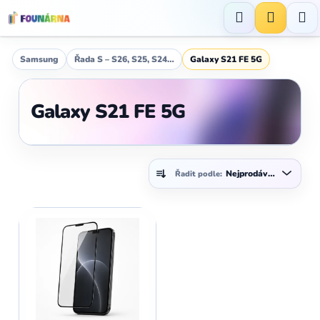
Přejít
na
Hledat
NÁKUP
obsah
KOŠÍK
Samsung
Řada S – S26, S25, S24…
Galaxy S21 FE 5G
Galaxy S21 FE 5G
Ř
Nejprodávanější
Řadit podle:
a
z
V
e
ý
n
p
í
i
p
s
r
p
o
r