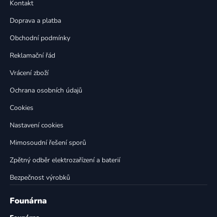
a
Kontakt
a
c
t
í
Doprava a platba
p
í
Obchodní podmínky
r
v
Reklamační řád
k
Vrácení zboží
y
v
Ochrana osobních údajů
ý
p
Cookies
i
Nastavení cookies
s
u
Mimosoudní řešení sporů
Zpětný odběr elektrozařízení a baterií
Bezpečnost výrobků
Founárna