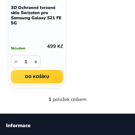
d
o
3D Ochranné tvrzené
u
sklo Swissten pro
d
Samsung Galaxy S21 FE
k
u
5G
t
k
ů
t
ů
499 Kč
Skladem
−
+
DO KOŠÍKU
1
položek celkem
O
v
l
Z
á
á
Informace
d
p