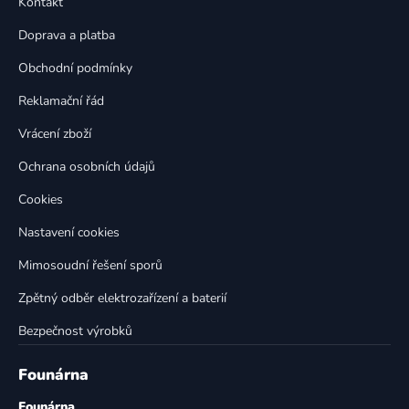
Kontakt
a
c
t
í
Doprava a platba
p
í
Obchodní podmínky
r
v
Reklamační řád
k
Vrácení zboží
y
v
Ochrana osobních údajů
ý
p
Cookies
i
Nastavení cookies
s
u
Mimosoudní řešení sporů
Zpětný odběr elektrozařízení a baterií
Bezpečnost výrobků
Founárna
Founárna