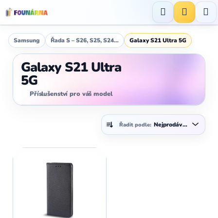
Přejít
na
Hledat
NÁKUP
obsah
KOŠÍK
Samsung
Řada S – S26, S25, S24…
Galaxy S21 Ultra 5G
Galaxy S21 Ultra
5G
Příslušenství pro váš model
Ř
Nejprodávanější
Řadit podle:
a
z
V
e
ý
n
p
í
i
p
s
r
p