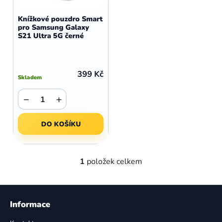
o
r
d
o
Knížkové pouzdro Smart
u
pro Samsung Galaxy
d
S21 Ultra 5G černé
k
u
t
k
ů
t
399 Kč
Skladem
ů
−
+
DO KOŠÍKU
1
položek celkem
O
v
l
Z
á
á
Informace
d
p
a