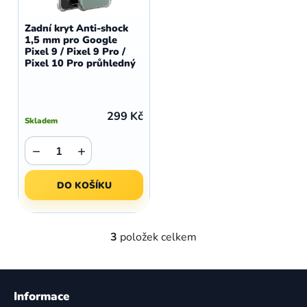
Zadní kryt Anti-shock
1,5 mm pro Google
Pixel 9 / Pixel 9 Pro /
Pixel 10 Pro průhledný
299 Kč
Skladem
−
+
DO KOŠÍKU
3
položek celkem
O
v
l
Z
á
á
Informace
d