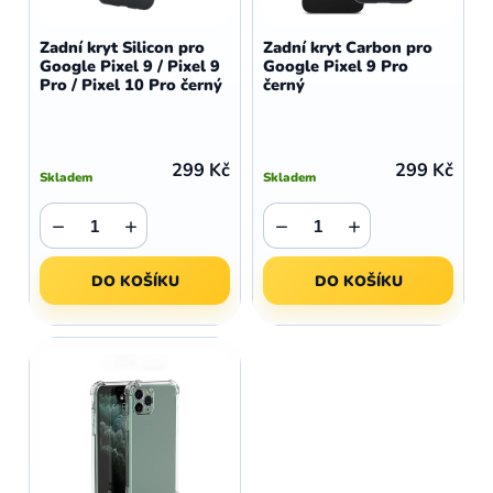
o
r
d
o
Zadní kryt Silicon pro
Zadní kryt Carbon pro
u
Google Pixel 9 / Pixel 9
Google Pixel 9 Pro
d
Pro / Pixel 10 Pro černý
černý
k
u
t
k
ů
t
299 Kč
299 Kč
Skladem
Skladem
ů
−
+
−
+
DO KOŠÍKU
DO KOŠÍKU