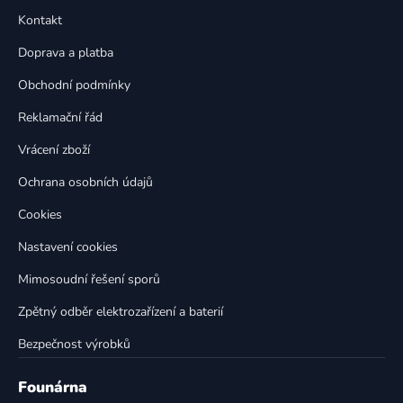
p
a
Kontakt
a
c
t
í
Doprava a platba
p
í
Obchodní podmínky
r
v
Reklamační řád
k
Vrácení zboží
y
v
Ochrana osobních údajů
ý
p
Cookies
i
Nastavení cookies
s
u
Mimosoudní řešení sporů
Zpětný odběr elektrozařízení a baterií
Bezpečnost výrobků
Founárna