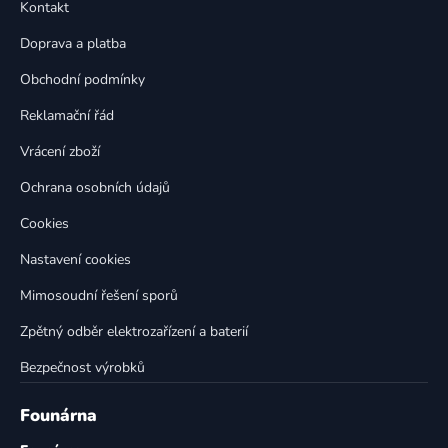
a
Kontakt
a
c
t
í
Doprava a platba
p
í
Obchodní podmínky
r
v
Reklamační řád
k
Vrácení zboží
y
v
Ochrana osobních údajů
ý
p
Cookies
i
Nastavení cookies
s
u
Mimosoudní řešení sporů
Zpětný odběr elektrozařízení a baterií
Bezpečnost výrobků
Founárna