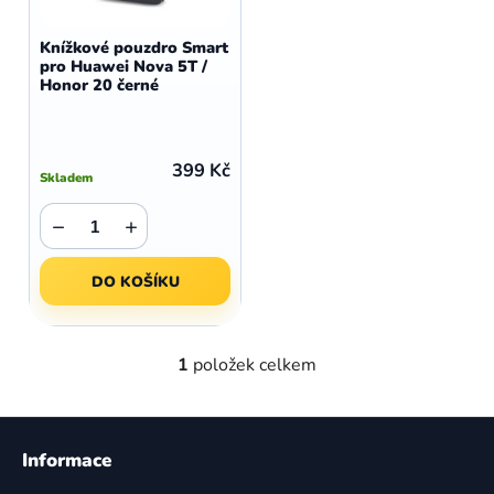
o
r
d
o
Knížkové pouzdro Smart
u
pro Huawei Nova 5T /
d
Honor 20 černé
k
u
t
k
ů
t
399 Kč
Skladem
ů
−
+
DO KOŠÍKU
1
položek celkem
O
v
l
Z
á
á
Informace
d
p