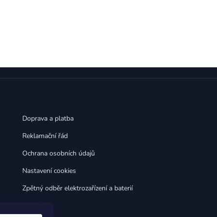
,
,
Huawei Nova 9
Huawei P9
,
,
Huawei P9 Lite
Huawei Ascend P8 Lite
,
,
Huawei Nova 8i
Huawei P8
,
,
Huawei P8 Lite
Huawei Y6p
,
,
Huawei Y6s
Huawei Y5p
,
,
Huawei Nova 3
Huawei Nova 3i
,
,
Huawei P Smart
Huawei P Smart Pro
Huawei P Smart Z
Doprava a platba
Reklamační řád
Ochrana osobních údajů
Nastavení cookies
Zpětný odběr elektrozařízení a baterií