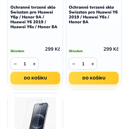
d
o
Ochranné tvrzené sklo
Ochranné tvrzené sklo
u
Swissten pro Huawei
Swissten pro Huawei Y6
d
Y6p / Honor 9A /
2019 / Huawei Y6s /
k
u
Huawei Y6 2019 /
Honor 8A
t
Huawei Y6s / Honor 8A
k
ů
t
ů
299 Kč
299 Kč
Skladem
Skladem
−
+
−
+
DO KOŠÍKU
DO KOŠÍKU