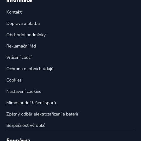
Informace
d
p
a
Kontakt
a
c
t
í
Doprava a platba
p
í
Obchodní podmínky
r
v
Reklamační řád
k
Vrácení zboží
y
v
Ochrana osobních údajů
ý
p
Cookies
i
Nastavení cookies
s
u
Mimosoudní řešení sporů
Zpětný odběr elektrozařízení a baterií
Bezpečnost výrobků
Founárna