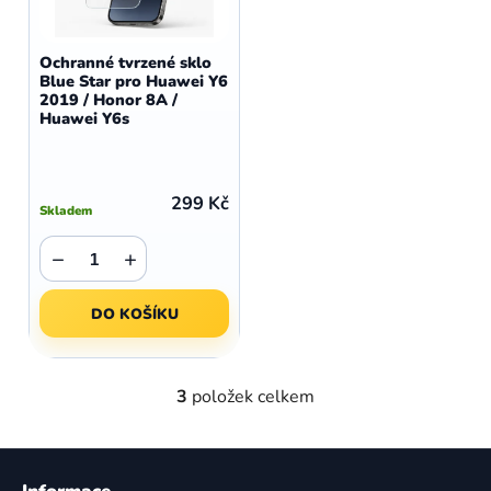
Ochranné tvrzené sklo
Blue Star pro Huawei Y6
2019 / Honor 8A /
Huawei Y6s
299 Kč
Skladem
−
+
DO KOŠÍKU
3
položek celkem
O
v
l
Z
á
á