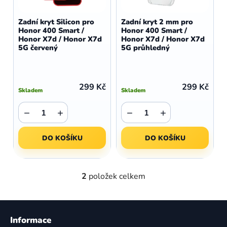
o
r
d
o
Zadní kryt Silicon pro
Zadní kryt 2 mm pro
u
Honor 400 Smart /
Honor 400 Smart /
d
Honor X7d / Honor X7d
Honor X7d / Honor X7d
k
u
5G červený
5G průhledný
t
k
ů
t
ů
299 Kč
299 Kč
Skladem
Skladem
−
+
−
+
DO KOŠÍKU
DO KOŠÍKU
2
položek celkem
O
v
l
Z
á
á
Informace
d