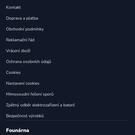
p
a
Kontakt
a
c
t
í
Doprava a platba
p
í
Obchodní podmínky
r
v
Reklamační řád
k
Vrácení zboží
y
v
Ochrana osobních údajů
ý
p
Cookies
i
Nastavení cookies
s
u
Mimosoudní řešení sporů
Zpětný odběr elektrozařízení a baterií
Bezpečnost výrobků
Founárna