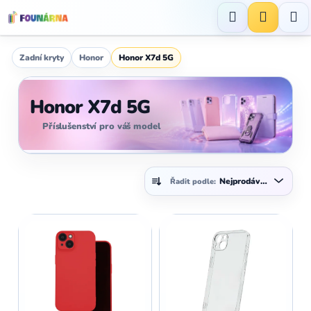
Přejít
na
Hledat
NÁKUP
obsah
KOŠÍK
Zadní kryty
Honor
Honor X7d 5G
Honor X7d 5G
Příslušenství pro váš model
Ř
Nejprodávanější
Řadit podle:
a
z
V
e
ý
n
p
í
i
p
s
r
p