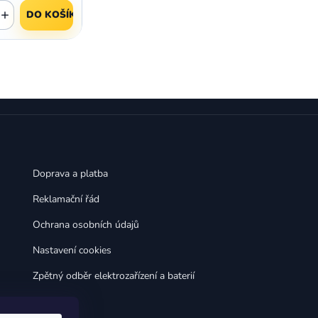
,
,
Huawei Nova 9
Huawei P9
+
DO KOŠÍKU
,
,
Huawei P9 Lite
Huawei Ascend P8 Lite
,
,
Huawei Nova 8i
Huawei P8
,
,
Huawei P8 Lite
Huawei Y6p
,
,
Huawei Y6s
Huawei Y5p
,
,
Huawei Nova 3
Huawei Nova 3i
,
,
Huawei P Smart
Huawei P Smart Pro
Huawei P Smart Z
Doprava a platba
Reklamační řád
Ochrana osobních údajů
Nastavení cookies
Zpětný odběr elektrozařízení a baterií