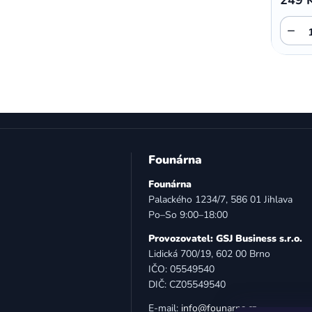
,
,
Motorola E5 Plus
Motorola G05
−
Motorola G04
Z
á
Founárna
p
Founárna
a
Palackého 1234/7, 586 01 Jihlava
t
Po–So 9:00–18:00
í
Provozovatel: GSJ Business s.r.o.
Lidická 700/19, 602 00 Brno
IČO: 05549540
DIČ: CZ05549540
E-mail:
info@founarna.cz