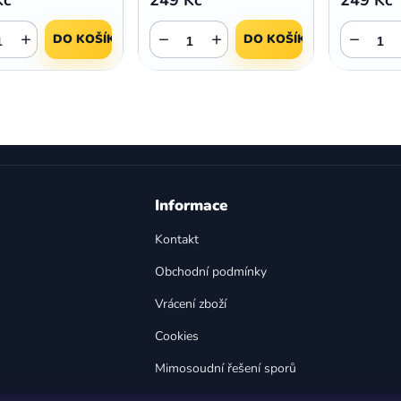
+
−
+
−
DO KOŠÍKU
DO KOŠÍKU
O
v
l
á
d
a
Informace
c
í
Kontakt
p
Obchodní podmínky
r
v
Vrácení zboží
k
y
Cookies
v
Mimosoudní řešení sporů
ý
p
Bezpečnost výrobků