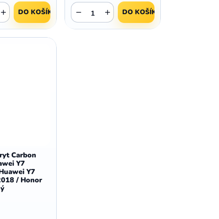
,
,
Huawei Nova 9
Huawei P9
+
−
+
DO KOŠÍKU
DO KOŠÍKU
,
,
Huawei P9 Lite
Huawei Ascend P8 Lite
,
,
Huawei Nova 8i
Huawei P8
,
,
Huawei P8 Lite
Huawei Y6p
,
,
Huawei Y6s
Huawei Y5p
,
,
Huawei Nova 3
Huawei Nova 3i
,
,
Huawei P Smart
Huawei P Smart Pro
Huawei P Smart Z
ryt Carbon
awei Y7
 Huawei Y7
2018 / Honor
ný