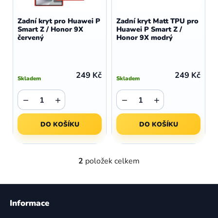
o
r
d
o
Zadní kryt pro Huawei P
Zadní kryt Matt TPU pro
u
Smart Z / Honor 9X
Huawei P Smart Z /
d
červený
Honor 9X modrý
k
u
t
k
ů
t
249 Kč
249 Kč
Skladem
Skladem
ů
−
+
−
+
DO KOŠÍKU
DO KOŠÍKU
2
položek celkem
O
v
l
Z
á
á
Informace
d
p