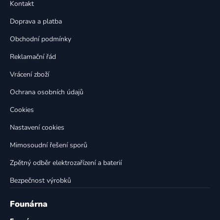
a
Kontakt
a
c
t
í
Doprava a platba
p
í
Obchodní podmínky
r
v
Reklamační řád
k
Vrácení zboží
y
v
Ochrana osobních údajů
ý
p
Cookies
i
Nastavení cookies
s
u
Mimosoudní řešení sporů
Zpětný odběr elektrozařízení a baterií
Bezpečnost výrobků
Founárna