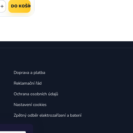
,
,
Huawei Nova 9
Huawei P9
+
DO KOŠÍKU
,
,
Huawei P9 Lite
Huawei Ascend P8 Lite
,
,
Huawei Nova 8i
Huawei P8
,
,
Huawei P8 Lite
Huawei Y6p
,
,
Huawei Y6s
Huawei Y5p
,
,
Huawei Nova 3
Huawei Nova 3i
,
,
Huawei P Smart
Huawei P Smart Pro
Huawei P Smart Z
Doprava a platba
Reklamační řád
Ochrana osobních údajů
Nastavení cookies
Zpětný odběr elektrozařízení a baterií