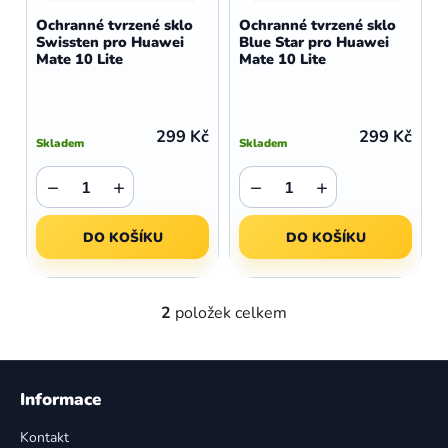
d
o
Ochranné tvrzené sklo
Ochranné tvrzené sklo
u
Swissten pro Huawei
Blue Star pro Huawei
d
Mate 10 Lite
Mate 10 Lite
k
u
t
k
ů
t
299 Kč
299 Kč
Skladem
Skladem
ů
−
+
−
+
DO KOŠÍKU
DO KOŠÍKU
2
položek celkem
O
v
l
Z
á
á
Informace
d
p
a
Kontakt