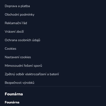
a
c
t
í
Doprava a platba
p
í
Obchodní podmínky
r
v
Reklamační řád
k
Vrácení zboží
y
v
Ochrana osobních údajů
ý
p
Cookies
i
Nastavení cookies
s
u
Mimosoudní řešení sporů
Zpětný odběr elektrozařízení a baterií
Bezpečnost výrobků
Founárna
Founárna