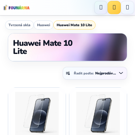
Přejít
na
Hledat
NÁKUP
obsah
KOŠÍK
Tvrzená skla
Huawei
Huawei Mate 10 Lite
Huawei Mate 10
Lite
Ř
Nejprodávanější
Řadit podle:
a
z
V
e
ý
n
p
í
i
p
s
r
p
o
r