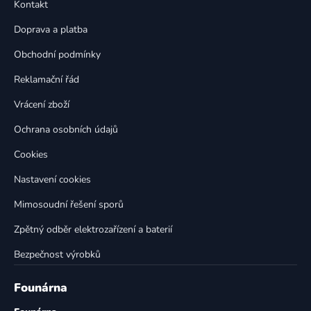
a
Kontakt
a
c
t
í
Doprava a platba
p
í
Obchodní podmínky
r
v
Reklamační řád
k
Vrácení zboží
y
v
Ochrana osobních údajů
ý
p
Cookies
i
Nastavení cookies
s
u
Mimosoudní řešení sporů
Zpětný odběr elektrozařízení a baterií
Bezpečnost výrobků
Founárna