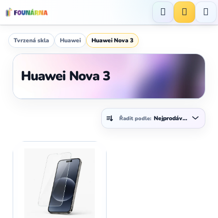
Přejít
na
Hledat
NÁKUP
obsah
KOŠÍK
Tvrzená skla
Huawei
Huawei Nova 3
Huawei Nova 3
Ř
Nejprodávanější
Řadit podle:
a
z
V
e
ý
n
p
í
i
p
s
r
p
o
r