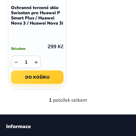
d
o
Ochranné tvrzené sklo
u
Swissten pro Huawei P
d
Smart Plus / Huawei
k
u
Nova 3 / Huawei Nova 3i
t
k
ů
t
ů
299 Kč
Skladem
−
+
DO KOŠÍKU
1
položek celkem
O
v
l
Z
á
á
Informace
d
p