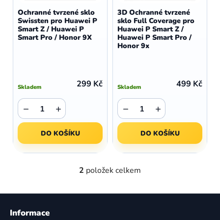
d
o
Ochranné tvrzené sklo
3D Ochranné tvrzené
u
Swissten pro Huawei P
sklo Full Coverage pro
d
Smart Z / Huawei P
Huawei P Smart Z /
k
u
Smart Pro / Honor 9X
Huawei P Smart Pro /
t
Honor 9x
k
ů
t
ů
299 Kč
499 Kč
Skladem
Skladem
−
+
−
+
DO KOŠÍKU
DO KOŠÍKU
2
položek celkem
O
v
l
Z
á
á
Informace
d