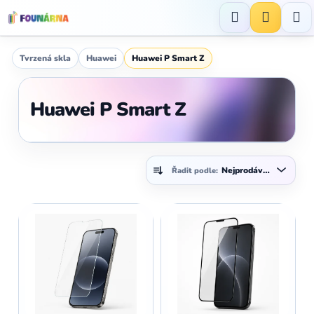
Přejít
na
Hledat
NÁKUP
obsah
KOŠÍK
Tvrzená skla
Huawei
Huawei P Smart Z
Huawei P Smart Z
Ř
Nejprodávanější
Řadit podle:
a
z
V
e
ý
n
p
í
i
p
s
r
p
o
r