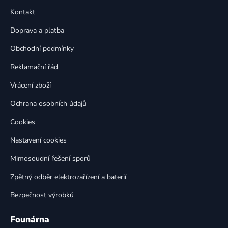
p
a
Kontakt
a
c
t
í
Doprava a platba
p
í
Obchodní podmínky
r
v
Reklamační řád
k
Vrácení zboží
y
v
Ochrana osobních údajů
ý
p
Cookies
i
Nastavení cookies
s
u
Mimosoudní řešení sporů
Zpětný odběr elektrozařízení a baterií
Bezpečnost výrobků
Founárna