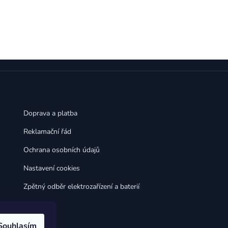
,
,
Huawei Nova 9
Huawei P9
,
,
Huawei P9 Lite
Huawei Ascend P8 Lite
,
,
Huawei Nova 8i
Huawei P8
,
,
Huawei P8 Lite
Huawei Y6p
,
,
Huawei Y6s
Huawei Y5p
,
,
Huawei Nova 3
Huawei Nova 3i
,
,
Huawei P Smart
Huawei P Smart Pro
Huawei P Smart Z
Doprava a platba
Reklamační řád
Ochrana osobních údajů
Nastavení cookies
Zpětný odběr elektrozařízení a baterií
Souhlasím