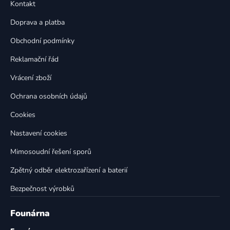
a
Kontakt
a
c
t
í
Doprava a platba
p
í
Obchodní podmínky
r
v
Reklamační řád
k
Vrácení zboží
y
v
Ochrana osobních údajů
ý
p
Cookies
i
Nastavení cookies
s
u
Mimosoudní řešení sporů
Zpětný odběr elektrozařízení a baterií
Bezpečnost výrobků
Founárna