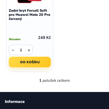
o
r
d
o
Zadní kryt Forcell Soft
u
pro Huawei Mate 20 Pro
d
červený
k
u
t
k
ů
t
249 Kč
Skladem
ů
−
+
DO KOŠÍKU
1
položek celkem
O
v
l
Z
á
á
Informace
d
p