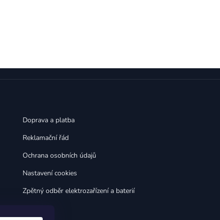
,
,
Huawei Nova 9
Huawei P9
,
,
Huawei P9 Lite
Huawei Ascend P8 Lite
,
,
Huawei Nova 8i
Huawei P8
,
,
Huawei P8 Lite
Huawei Y6p
,
,
Huawei Y6s
Huawei Y5p
,
,
Huawei Nova 3
Huawei Nova 3i
,
,
Huawei P Smart
Huawei P Smart Pro
Huawei P Smart Z
Doprava a platba
Reklamační řád
Ochrana osobních údajů
Nastavení cookies
Zpětný odběr elektrozařízení a baterií