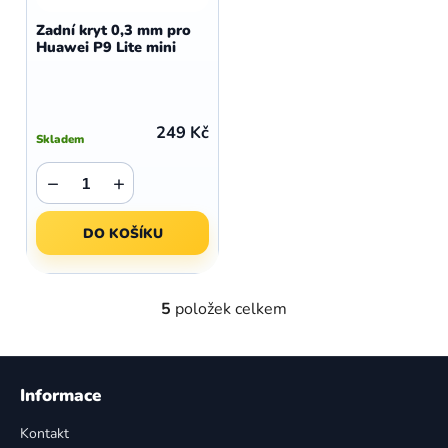
Zadní kryt 0,3 mm pro
Huawei P9 Lite mini
249 Kč
Skladem
−
+
DO KOŠÍKU
5
položek celkem
O
v
l
Z
á
á
Informace
d
p
a
Kontakt
a