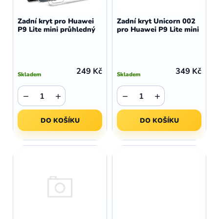
o
r
d
o
Zadní kryt pro Huawei
Zadní kryt Unicorn 002
u
P9 Lite mini průhledný
pro Huawei P9 Lite mini
d
k
u
t
k
ů
t
249 Kč
349 Kč
Skladem
Skladem
ů
−
+
−
+
DO KOŠÍKU
DO KOŠÍKU