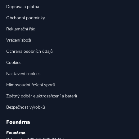
c
t
í
Doprava a platba
p
í
Obchodní podmínky
r
v
Reklamační řád
k
Vrácení zboží
y
v
Ochrana osobních údajů
ý
p
Cookies
i
Nastavení cookies
s
u
Mimosoudní řešení sporů
Zpětný odběr elektrozařízení a baterií
Bezpečnost výrobků
Founárna
Founárna