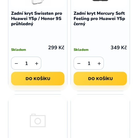
o
r
d
o
Zadní kryt Swissten pro
Zadní kryt Mercury Soft
u
Huawei Y5p / Honor 9S
Feeling pro Huawei Y5p
d
průhledný
černý
k
u
t
k
ů
t
299 Kč
349 Kč
Skladem
Skladem
ů
−
+
−
+
DO KOŠÍKU
DO KOŠÍKU