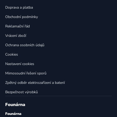
a
c
t
í
Doprava a platba
p
í
Obchodní podmínky
r
v
Reklamační řád
k
Vrácení zboží
y
v
Ochrana osobních údajů
ý
p
Cookies
i
Nastavení cookies
s
u
Mimosoudní řešení sporů
Zpětný odběr elektrozařízení a baterií
Bezpečnost výrobků
Founárna
Founárna