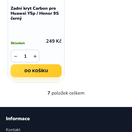
Zadní kryt Carbon pro
Huawei Y5p / Honor 9S
černý
249 Kč
Skladem
−
+
DO KOŠÍKU
7
položek celkem
O
v
l
Z
á
á
Informace
d
p
a
Kontakt