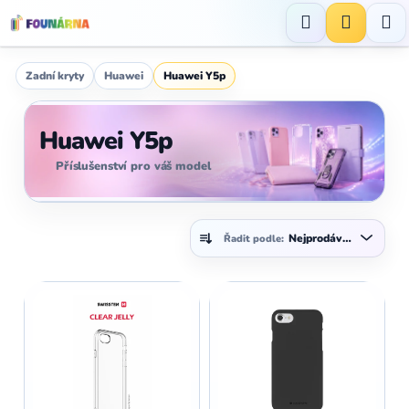
Přejít
na
Hledat
NÁKUP
obsah
KOŠÍK
Zadní kryty
Huawei
Huawei Y5p
Huawei Y5p
Příslušenství pro váš model
Ř
Nejprodávanější
Řadit podle:
a
z
V
e
ý
n
p
í
i
p
s
r
p