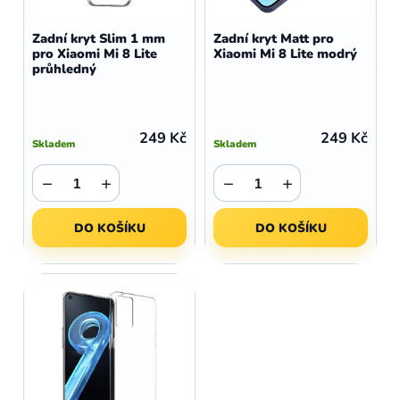
o
r
d
o
Zadní kryt Slim 1 mm
Zadní kryt Matt pro
u
pro Xiaomi Mi 8 Lite
Xiaomi Mi 8 Lite modrý
d
průhledný
k
u
t
k
ů
t
249 Kč
249 Kč
Skladem
Skladem
ů
−
+
−
+
DO KOŠÍKU
DO KOŠÍKU