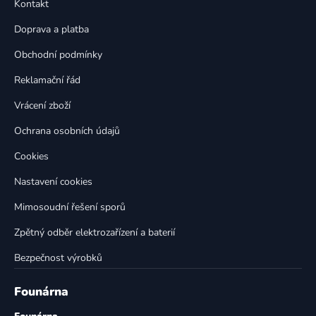
a
Kontakt
a
c
t
í
Doprava a platba
p
í
Obchodní podmínky
r
v
Reklamační řád
k
Vrácení zboží
y
v
Ochrana osobních údajů
ý
p
Cookies
i
Nastavení cookies
s
u
Mimosoudní řešení sporů
Zpětný odběr elektrozařízení a baterií
Bezpečnost výrobků
Founárna