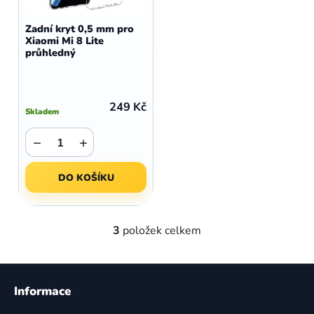
Zadní kryt 0,5 mm pro
Xiaomi Mi 8 Lite
průhledný
249 Kč
Skladem
−
+
DO KOŠÍKU
3
položek celkem
O
v
l
Z
á
á
Informace
d
p