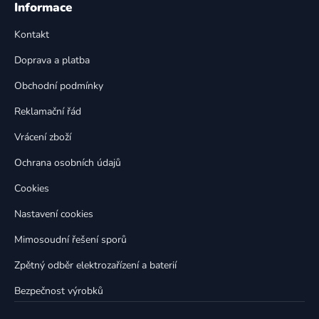
á
Informace
d
p
a
Kontakt
a
c
t
í
Doprava a platba
p
í
Obchodní podmínky
r
v
Reklamační řád
k
Vrácení zboží
y
v
Ochrana osobních údajů
ý
p
Cookies
i
Nastavení cookies
s
u
Mimosoudní řešení sporů
Zpětný odběr elektrozařízení a baterií
Bezpečnost výrobků