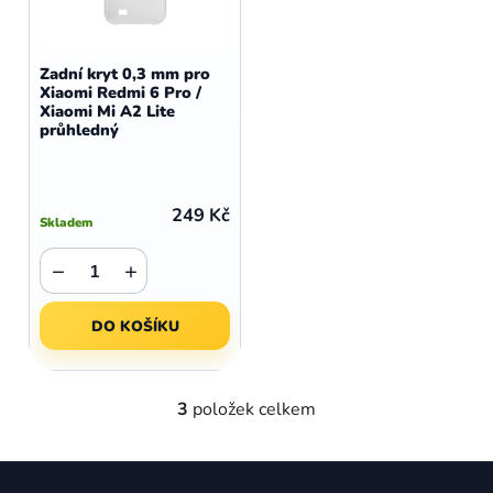
Zadní kryt 0,3 mm pro
Xiaomi Redmi 6 Pro /
Xiaomi Mi A2 Lite
průhledný
249 Kč
Skladem
−
+
DO KOŠÍKU
3
položek celkem
O
v
l
Z
á