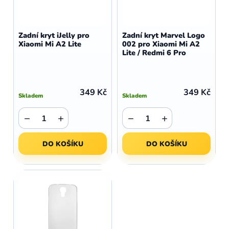
r
p
o
r
d
o
Zadní kryt iJelly pro
Zadní kryt Marvel Logo
u
Xiaomi Mi A2 Lite
002 pro Xiaomi Mi A2
d
Lite / Redmi 6 Pro
k
u
t
k
ů
t
349 Kč
349 Kč
Skladem
Skladem
ů
−
+
−
+
DO KOŠÍKU
DO KOŠÍKU