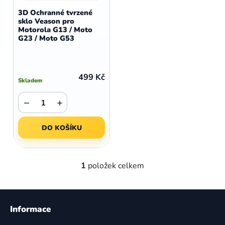
d
o
3D Ochranné tvrzené
u
sklo Veason pro
d
Motorola G13 / Moto
k
u
G23 / Moto G53
t
k
ů
t
ů
499 Kč
Skladem
−
+
DO KOŠÍKU
1
položek celkem
O
v
l
Z
á
á
Informace
d
p