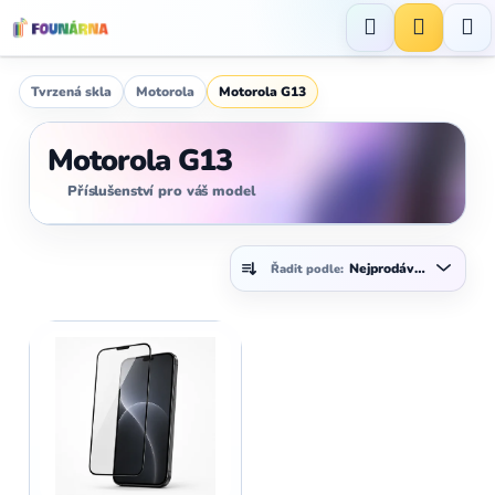
Přejít
na
Hledat
NÁKUP
obsah
KOŠÍK
Tvrzená skla
Motorola
Motorola G13
Motorola G13
Příslušenství pro váš model
Ř
Nejprodávanější
Řadit podle:
a
z
V
e
ý
n
p
í
i
p
s
r
p
o
r