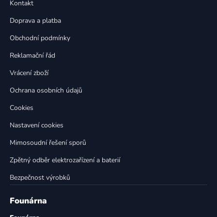
a
Kontakt
a
c
t
í
Doprava a platba
p
í
Obchodní podmínky
r
v
Reklamační řád
k
Vrácení zboží
y
v
Ochrana osobních údajů
ý
p
Cookies
i
Nastavení cookies
s
u
Mimosoudní řešení sporů
Zpětný odběr elektrozařízení a baterií
Bezpečnost výrobků
Founárna