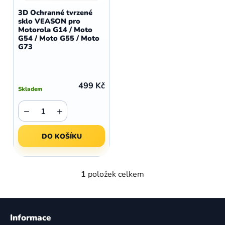
d
o
3D Ochranné tvrzené
u
sklo VEASON pro
d
Motorola G14 / Moto
k
u
G54 / Moto G55 / Moto
t
G73
k
ů
t
ů
499 Kč
Skladem
−
+
DO KOŠÍKU
1
položek celkem
O
v
l
Z
á
á
Informace
d