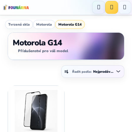
Přejít
na
Hledat
NÁKUP
obsah
KOŠÍK
Tvrzená skla
Motorola
Motorola G14
Motorola G14
Příslušenství pro váš model
Ř
Nejprodávanější
Řadit podle:
a
z
V
e
ý
n
p
í
i
p
s
r
p
o
r