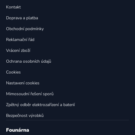
p
a
Kontakt
a
c
t
í
Doprava a platba
p
í
Obchodní podmínky
r
v
Reklamační řád
k
Vrácení zboží
y
v
Ochrana osobních údajů
ý
p
Cookies
i
Nastavení cookies
s
u
Mimosoudní řešení sporů
Zpětný odběr elektrozařízení a baterií
Bezpečnost výrobků
Founárna