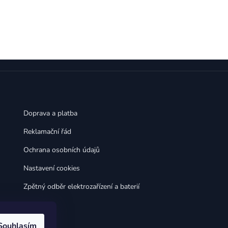
,
,
Huawei Nova 9
Huawei P9
,
,
Huawei P9 Lite
Huawei Ascend P8 Lite
,
,
Huawei Nova 8i
Huawei P8
,
,
Huawei P8 Lite
Huawei Y6p
,
,
Huawei Y6s
Huawei Y5p
,
,
Huawei Nova 3
Huawei Nova 3i
,
,
Huawei P Smart
Huawei P Smart Pro
Huawei P Smart Z
Doprava a platba
Reklamační řád
Ochrana osobních údajů
Nastavení cookies
Zpětný odběr elektrozařízení a baterií
Souhlasím