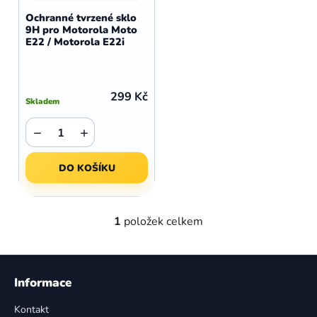
d
o
Ochranné tvrzené sklo
u
9H pro Motorola Moto
d
E22 / Motorola E22i
k
u
t
k
ů
t
299 Kč
Skladem
ů
−
+
DO KOŠÍKU
1
položek celkem
O
v
l
Z
á
á
Informace
d
p
a
Kontakt