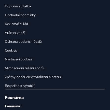
a
c
t
í
Doprava a platba
p
í
Obchodní podmínky
r
v
Reklamační řád
k
Vrácení zboží
y
v
Ochrana osobních údajů
ý
p
Cookies
i
Nastavení cookies
s
u
Mimosoudní řešení sporů
Zpětný odběr elektrozařízení a baterií
Bezpečnost výrobků
Founárna
Founárna