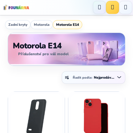
Přejít
na
Hledat
NÁKUP
obsah
KOŠÍK
Zadní kryty
Motorola
Motorola E14
Motorola E14
Příslušenství pro váš model
Ř
Nejprodávanější
Řadit podle:
a
z
V
e
ý
n
p
í
i
p
s
r
p