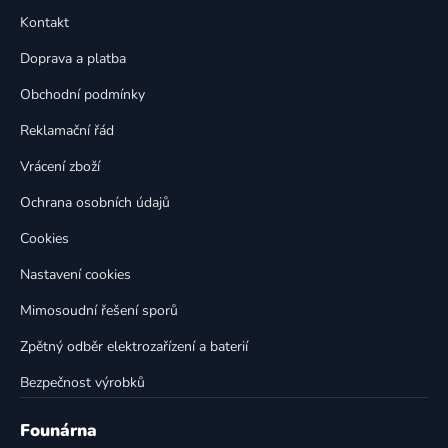
p
a
Kontakt
a
c
t
í
Doprava a platba
p
í
Obchodní podmínky
r
v
Reklamační řád
k
Vrácení zboží
y
v
Ochrana osobních údajů
ý
p
Cookies
i
Nastavení cookies
s
u
Mimosoudní řešení sporů
Zpětný odběr elektrozařízení a baterií
Bezpečnost výrobků
Founárna