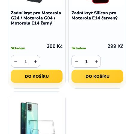
o
r
d
o
Zadní kryt pro Motorola
Zadní kryt Silicon pro
u
G24 / Motorola G04 /
Motorola E14 červený
d
Motorola E14 černý
k
u
t
k
ů
t
299 Kč
299 Kč
Skladem
Skladem
ů
−
+
−
+
DO KOŠÍKU
DO KOŠÍKU