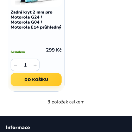
Zadní kryt 2 mm pro
Motorola G24 /
Motorola G04 /
Motorola E14 průhledný
299 Kč
Skladem
−
+
DO KOŠÍKU
3
položek celkem
O
v
l
Z
á
á
Informace
d