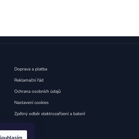
,
,
Huawei Nova 9
Huawei P9
,
,
Huawei P9 Lite
Huawei Ascend P8 Lite
,
,
Huawei Nova 8i
Huawei P8
,
,
Huawei P8 Lite
Huawei Y6p
,
,
Huawei Y6s
Huawei Y5p
,
,
Huawei Nova 3
Huawei Nova 3i
,
,
Huawei P Smart
Huawei P Smart Pro
Huawei P Smart Z
Doprava a platba
Reklamační řád
Ochrana osobních údajů
Nastavení cookies
Zpětný odběr elektrozařízení a baterií
Souhlasím