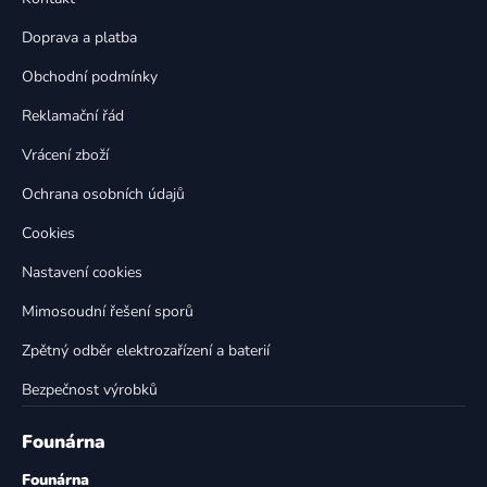
a
c
t
í
Doprava a platba
p
í
Obchodní podmínky
r
v
Reklamační řád
k
Vrácení zboží
y
v
Ochrana osobních údajů
ý
p
Cookies
i
Nastavení cookies
s
u
Mimosoudní řešení sporů
Zpětný odběr elektrozařízení a baterií
Bezpečnost výrobků
Founárna
Founárna