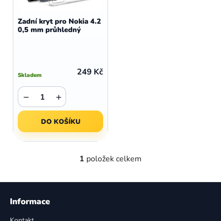
o
r
d
o
Zadní kryt pro Nokia 4.2
u
0,5 mm průhledný
d
k
u
t
k
ů
t
249 Kč
Skladem
ů
−
+
DO KOŠÍKU
1
položek celkem
O
v
l
Z
á
á
Informace
d
p
a
Kontakt