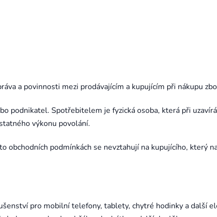
,
,
,
,
Infinix Smart HD 7
Infinix Note 30
Honor X7b
Honor X7d
Honor 7 Lite
,
,
,
Realme 9 5G
Realme 9i
Realme 8 Pro
,
,
Honor Magic 7 Lite
Honor X6
,
,
,
Realme 8
Realme 8 5G
Realme 8i
,
,
,
Honor X6a
Honor X6b
Honor X6S
,
,
,
Realme 7 Pro
Realme 7
Realme 7 5G
,
,
Honor Magic 5 Pro
Honor Magic 4 Lite
,
,
,
Realme 6
Realme 5
Realme GT Neo 2
,
Honor Play
Honor 400 Smart
Realme GT Master
ráva a povinnosti mezi prodávajícím a kupujícím při nákupu zb
o podnikatel. Spotřebitelem je fyzická osoba, která při uzavír
statného výkonu povolání.
to obchodních podmínkách se nevztahují na kupujícího, který n
enství pro mobilní telefony, tablety, chytré hodinky a další ele