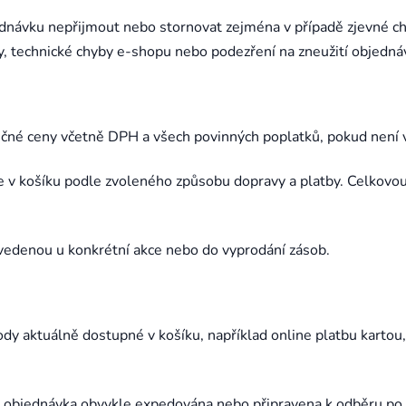
jednávku nepřijmout nebo stornovat zejména v případě zjevné ch
, technické chyby e-shopu nebo podezření na zneužití objedn
ečné ceny včetně DPH a všech povinných poplatků, pokud není 
e v košíku podle zvoleného způsobu dopravy a platby. Celkovou
uvedenou u konkrétní akce nebo do vyprodání zásob.
ody aktuálně dostupné v košíku, například online platbu kartou
 objednávka obvykle expedována nebo připravena k odběru po p