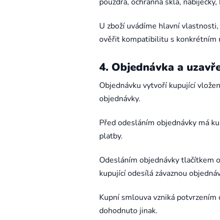
pouzdra, ochranná skla, nabíječky,
,
,
Motorola E5 Plus
Motorola G05
Motorola G04
U zboží uvádíme hlavní vlastnosti
ověřit kompatibilitu s konkrétním
4. Objednávka a uzavř
Objednávku vytvoří kupující vlože
objednávky.
Před odesláním objednávky má kup
platby.
Odesláním objednávky tlačítkem 
kupující odesílá závaznou objedná
Kupní smlouva vzniká potvrzením 
dohodnuto jinak.