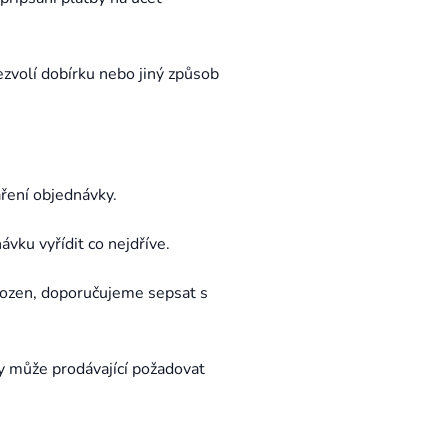
ezvolí dobírku nebo jiný způsob
áření objednávky.
vku vyřídit co nejdříve.
škozen, doporučujeme sepsat s
y může prodávající požadovat