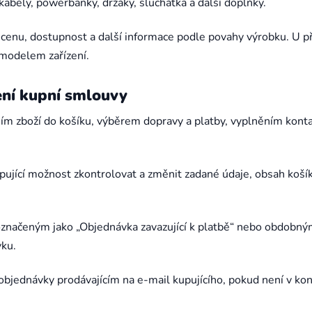
 kabely, powerbanky, držáky, sluchátka a další doplňky.
, cenu, dostupnost a další informace podle povahy výrobku. U 
 modelem zařízení.
ení kupní smlouvy
ním zboží do košíku, výběrem dopravy a platby, vyplněním kont
ující možnost zkontrolovat a změnit zadané údaje, obsah koší
označeným jako „Objednávka zavazující k platbě“ nebo obdob
vku.
objednávky prodávajícím na e-mail kupujícího, pokud není v k