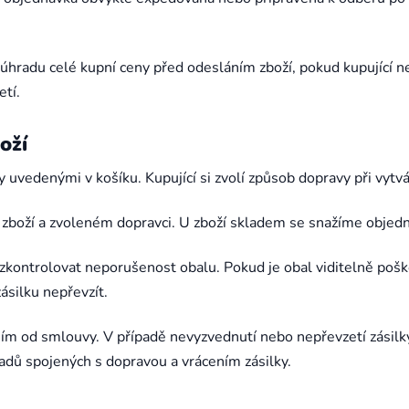
 úhradu celé kupní ceny před odesláním zboží, pokud kupující n
etí.
oží
 uvedenými v košíku. Kupující si zvolí způsob dopravy při vytv
 zboží a zvoleném dopravci. U zboží skladem se snažíme objedná
 zkontrolovat neporušenost obalu. Pokud je obal viditelně po
silku nepřevzít.
ím od smlouvy. V případě nevyzvednutí nebo nepřevzetí zásilk
dů spojených s dopravou a vrácením zásilky.