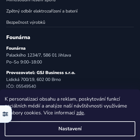
Zpětný odběr elektrozařízení a baterií
Bezpečnost výrobků
Founárna
Founárna
Palackého 1234/7, 586 01 Jihlava
Po–So 9:00–18:00
Provozovatel: GSJ Business s.r.o.
Lidická 700/19, 602 00 Brno
IČO: 05549540
DIČ: CZ05549540
K personalizaci obsahu a reklam, poskytování funkcí
E-mail:
info@founarna.cz
sociálních médií a analýze naší návštěvnosti využíváme
Telefon:
721 485 258
soubory cookies. Více informací
zde
.
Filtr
© Founárna. Všechna práva vyhrazena.
Nastavení