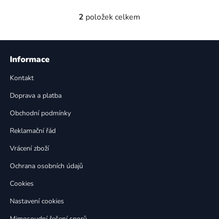
2
položek celkem
O
v
l
Z
á
á
Informace
d
p
a
Kontakt
a
c
t
í
Doprava a platba
p
í
Obchodní podmínky
r
v
Reklamační řád
k
Vrácení zboží
y
v
Ochrana osobních údajů
ý
p
Cookies
i
Nastavení cookies
s
u
Mimosoudní řešení sporů