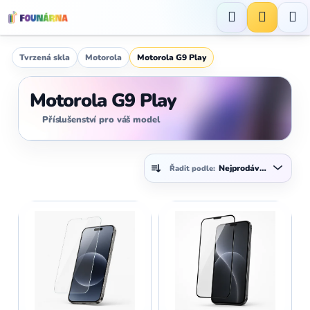
Přejít
na
Hledat
NÁKUP
obsah
KOŠÍK
Tvrzená skla
Motorola
Motorola G9 Play
Motorola G9 Play
Příslušenství pro váš model
Ř
Nejprodávanější
Řadit podle:
a
z
V
e
ý
n
p
í
i
p
s
r
p
o
r