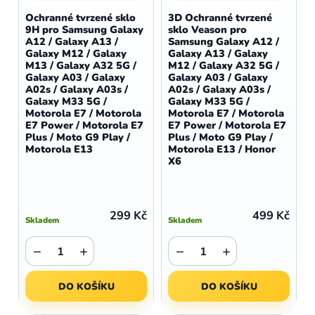
d
o
Ochranné tvrzené sklo
3D Ochranné tvrzené
u
9H pro Samsung Galaxy
sklo Veason pro
d
A12 / Galaxy A13 /
Samsung Galaxy A12 /
k
u
Galaxy M12 / Galaxy
Galaxy A13 / Galaxy
t
M13 / Galaxy A32 5G /
M12 / Galaxy A32 5G /
k
Galaxy A03 / Galaxy
Galaxy A03 / Galaxy
ů
t
A02s / Galaxy A03s /
A02s / Galaxy A03s /
Galaxy M33 5G /
Galaxy M33 5G /
ů
Motorola E7 / Motorola
Motorola E7 / Motorola
E7 Power / Motorola E7
E7 Power / Motorola E7
Plus / Moto G9 Play /
Plus / Moto G9 Play /
Motorola E13
Motorola E13 / Honor
X6
299 Kč
499 Kč
Skladem
Skladem
−
+
−
+
DO KOŠÍKU
DO KOŠÍKU