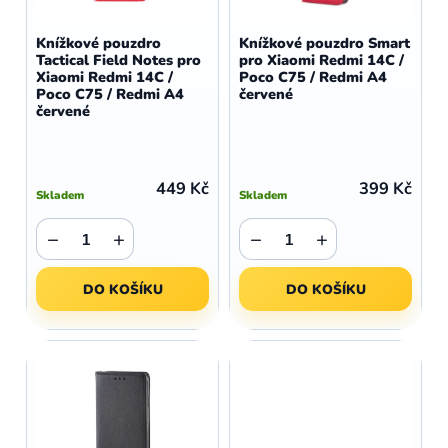
o
r
d
o
Knížkové pouzdro
Knížkové pouzdro Smart
u
Tactical Field Notes pro
pro Xiaomi Redmi 14C /
d
Xiaomi Redmi 14C /
Poco C75 / Redmi A4
k
u
Poco C75 / Redmi A4
červené
t
červené
k
ů
t
ů
449 Kč
399 Kč
Skladem
Skladem
−
+
−
+
DO KOŠÍKU
DO KOŠÍKU