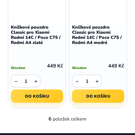
Knížkové pouzdro
Knížkové pouzdro
Classic pro Xiaomi
Classic pro Xiaomi
Redmi 14C / Poco C75 /
Redmi 14C / Poco C75 /
Redmi A4 zlaté
Redmi A4 modré
449 Kč
449 Kč
Skladem
Skladem
−
+
−
+
DO KOŠÍKU
DO KOŠÍKU
6
položek celkem
O
v