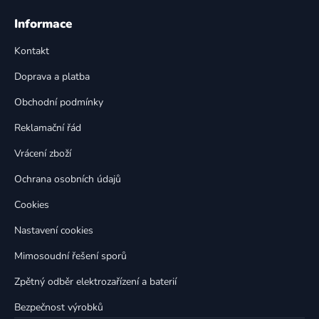
l
Z
á
á
Informace
d
p
a
Kontakt
a
c
t
í
Doprava a platba
p
í
Obchodní podmínky
r
v
Reklamační řád
k
Vrácení zboží
y
v
Ochrana osobních údajů
ý
p
Cookies
i
Nastavení cookies
s
u
Mimosoudní řešení sporů
Zpětný odběr elektrozařízení a baterií
Bezpečnost výrobků