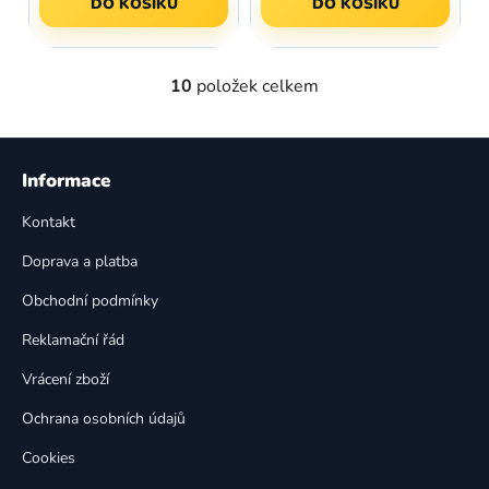
DO KOŠÍKU
DO KOŠÍKU
10
položek celkem
O
v
l
Z
á
á
Informace
d
p
a
Kontakt
a
c
t
í
Doprava a platba
p
í
Obchodní podmínky
r
v
Reklamační řád
k
Vrácení zboží
y
v
Ochrana osobních údajů
ý
p
Cookies
i