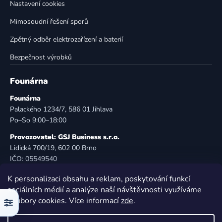
Nastavení cookies
s
u
Mimosoudní řešení sporů
Zpětný odběr elektrozařízení a baterií
Bezpečnost výrobků
Founárna
Founárna
Palackého 1234/7, 586 01 Jihlava
Po–So 9:00–18:00
Provozovatel: GSJ Business s.r.o.
Lidická 700/19, 602 00 Brno
IČO: 05549540
DIČ: CZ05549540
K personalizaci obsahu a reklam, poskytování funkcí
E-mail:
info@founarna.cz
sociálních médií a analýze naší návštěvnosti využíváme
Telefon:
721 485 258
soubory cookies. Více informací
zde
.
Filtr
© Founárna. Všechna práva vyhrazena.