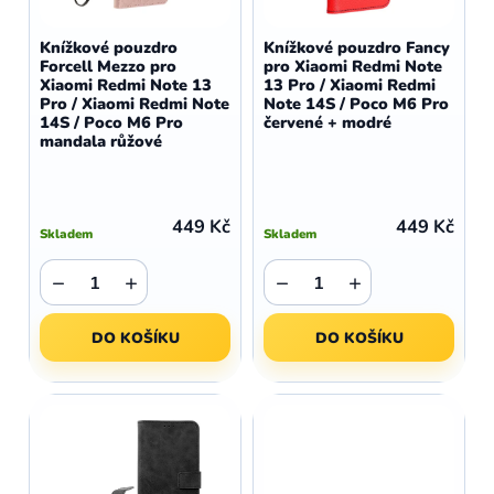
o
r
d
o
Knížkové pouzdro
Knížkové pouzdro Fancy
u
Forcell Mezzo pro
pro Xiaomi Redmi Note
d
Xiaomi Redmi Note 13
13 Pro / Xiaomi Redmi
k
u
Pro / Xiaomi Redmi Note
Note 14S / Poco M6 Pro
t
14S / Poco M6 Pro
červené + modré
k
mandala růžové
ů
t
ů
449 Kč
449 Kč
Skladem
Skladem
−
+
−
+
DO KOŠÍKU
DO KOŠÍKU