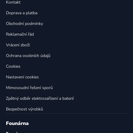
a
Kontakt
a
c
t
í
Doprava a platba
p
í
Obchodní podmínky
r
v
Reklamační řád
k
Vrácení zboží
y
v
Ochrana osobních údajů
ý
p
Cookies
i
Nastavení cookies
s
u
Mimosoudní řešení sporů
Zpětný odběr elektrozařízení a baterií
Bezpečnost výrobků
Founárna