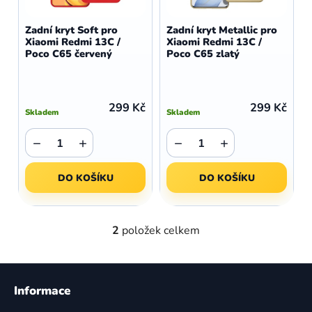
o
r
d
o
Zadní kryt Soft pro
Zadní kryt Metallic pro
u
Xiaomi Redmi 13C /
Xiaomi Redmi 13C /
d
Poco C65 červený
Poco C65 zlatý
k
u
t
k
ů
t
299 Kč
299 Kč
Skladem
Skladem
ů
−
+
−
+
DO KOŠÍKU
DO KOŠÍKU
2
položek celkem
O
v
l
Z
á
á
Informace
d
p