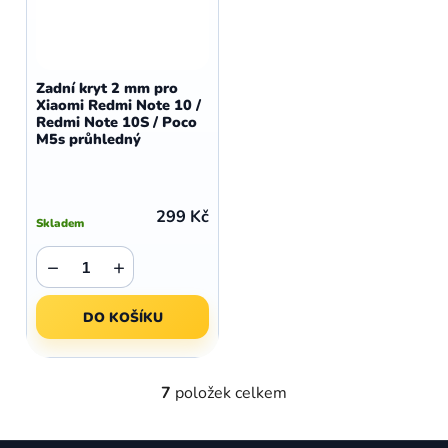
Zadní kryt 2 mm pro
Xiaomi Redmi Note 10 /
Redmi Note 10S / Poco
M5s průhledný
299 Kč
Skladem
−
+
DO KOŠÍKU
7
položek celkem
O
v
l