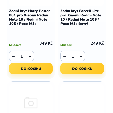
o
r
d
o
Zadní kryt Harry Potter
Zadní kryt Forcell Lite
u
001 pro Xiaomi Redmi
pro Xiaomi Redmi Note
d
Note 10 / Redmi Note
10 / Redmi Note 10S /
k
u
10S / Poco M5s
Poco M5s černý
t
k
ů
t
ů
349 Kč
249 Kč
Skladem
Skladem
−
+
−
+
DO KOŠÍKU
DO KOŠÍKU