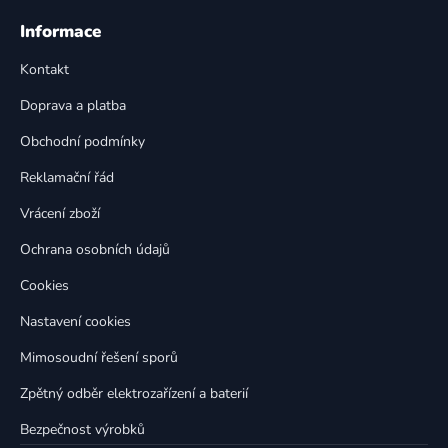
Z
á
á
Informace
d
p
a
Kontakt
a
c
t
í
Doprava a platba
p
í
Obchodní podmínky
r
v
Reklamační řád
k
Vrácení zboží
y
v
Ochrana osobních údajů
ý
p
Cookies
i
Nastavení cookies
s
u
Mimosoudní řešení sporů
Zpětný odběr elektrozařízení a baterií
Bezpečnost výrobků