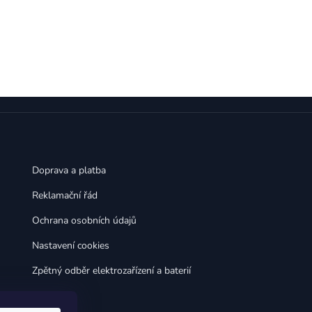
,
,
Huawei Nova 9
Huawei P9
,
,
Huawei P9 Lite
Huawei Ascend P8 Lite
,
,
Huawei Nova 8i
Huawei P8
,
,
Huawei P8 Lite
Huawei Y6p
,
,
Huawei Y6s
Huawei Y5p
,
,
Huawei Nova 3
Huawei Nova 3i
,
,
Huawei P Smart
Huawei P Smart Pro
Huawei P Smart Z
Doprava a platba
Reklamační řád
Ochrana osobních údajů
Nastavení cookies
Zpětný odběr elektrozařízení a baterií