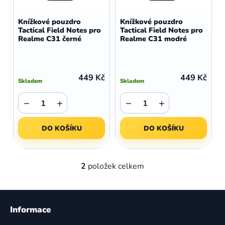
o
r
d
o
Knížkové pouzdro
Knížkové pouzdro
u
Tactical Field Notes pro
Tactical Field Notes pro
d
Realme C31 černé
Realme C31 modré
k
u
t
k
ů
t
449 Kč
449 Kč
Skladem
Skladem
ů
−
+
−
+
DO KOŠÍKU
DO KOŠÍKU
2
položek celkem
O
v
l
Z
á
á
Informace
d
p