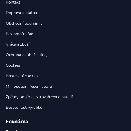
a
Kontakt
a
c
t
í
Doprava a platba
p
í
Obchodní podmínky
r
v
Reklamační řád
k
Vrácení zboží
y
v
Ochrana osobních údajů
ý
p
Cookies
i
Nastavení cookies
s
u
Mimosoudní řešení sporů
Zpětný odběr elektrozařízení a baterií
Bezpečnost výrobků
Founárna